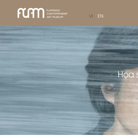
VI
EN
Họa s