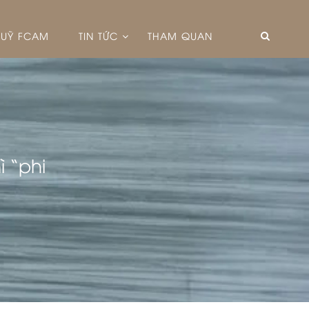
UỸ FCAM
TIN TỨC
THAM QUAN
ì “phi