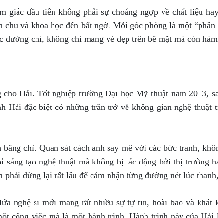
m giác đầu tiên không phải sự choáng ngợp về chất liệu ha
ỉn chu và khoa học đến bất ngờ. Mỗi góc phòng là một “phân 
 các đường chì, không chỉ mang vẻ đẹp trên bề mặt mà còn hàm
ng cho Hải. Tốt nghiệp trường Đại học Mỹ thuật năm 2013, sa
h Hải đặc biệt có những trăn trở về không gian nghệ thuật t
 bằng chì. Quan sát cách anh say mê với các bức tranh, khô
bỉ sáng tạo nghệ thuật mà không bị tác động bởi thị trường h
phải dừng lại rất lâu để cảm nhận từng đường nét lúc thanh,
lứa nghệ sĩ mới mang rất nhiều sự tự tin, hoài bão và khát 
một công việc mà là một hành trình. Hành trình này của Hải