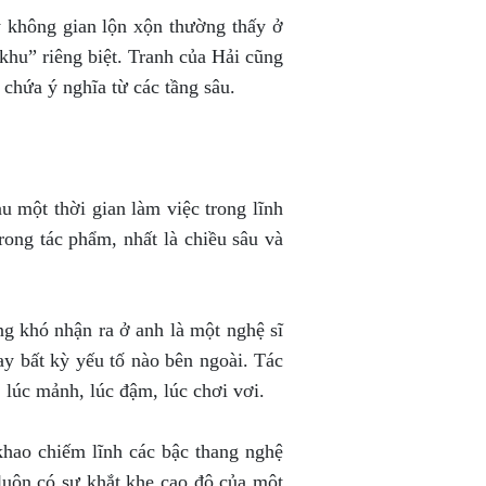
y không gian lộn xộn thường thấy ở
khu” riêng biệt. Tranh của Hải cũng
 chứa ý nghĩa từ các tầng sâu.
u một thời gian làm việc trong lĩnh
rong tác phẩm, nhất là chiều sâu và
ng khó nhận ra ở anh là một nghệ sĩ
ay bất kỳ yếu tố nào bên ngoài. Tác
 lúc mảnh, lúc đậm, lúc chơi vơi.
khao chiếm lĩnh các bậc thang nghệ
 luôn có sự khắt khe cao độ của một