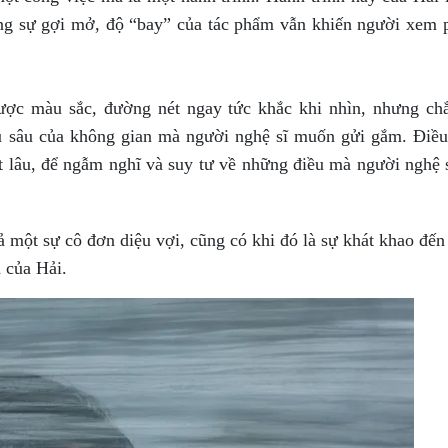
ng sự gợi mở, độ “bay” của tác phẩm vẫn khiến người xem 
ược màu sắc, đường nét ngay tức khắc khi nhìn, nhưng chẳ
 sâu của không gian mà người nghệ sĩ muốn gửi gắm. Điều 
ật lâu, để ngẫm nghĩ và suy tư về những điều mà người nghệ 
ả một sự cô đơn diệu vợi, cũng có khi đó là sự khát khao đến
 của Hải.