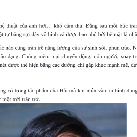
hệ thuật của anh hơi… khó cảm thụ. Đằng sau mỗi bức tran
ật tự bằng sợi dây vô hình và được bao phủ bởi bề mặt là nhữn
úc nào cũng tràn trề năng lượng của sự sinh sôi, phun trào. 
hân dạng. Chúng mềm mại chuyển động, uốn người, xoay t
 nét được thể hiện bằng các đường chì gấp khúc mạnh mẽ, đứt
iêng có trong tác phẩm của Hải mà khi nhìn vào, ta hình dun
 một trời trăn trở.