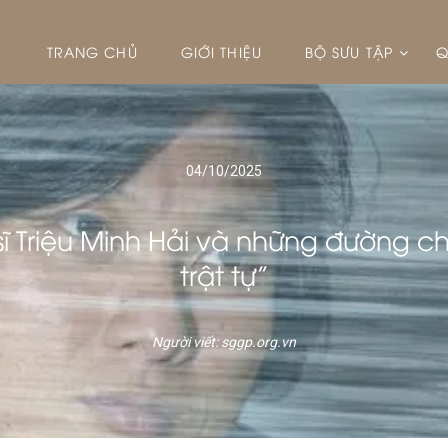
TRANG CHỦ
GIỚI THIỆU
BỘ SƯU TẬP
Q
04/10/2025
ĩ Triệu Minh Hải và những đường ch
trật tự”
Người viết: sggp.org.vn