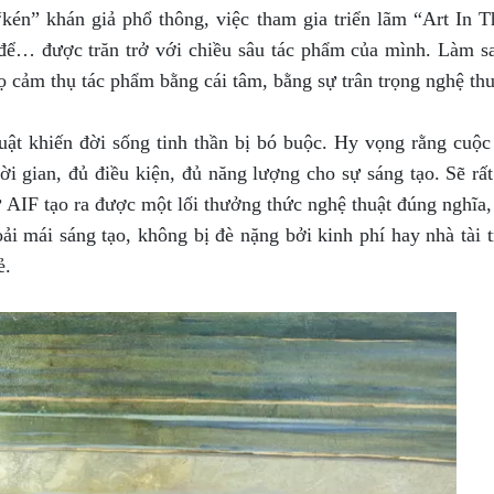
kén” khán giả phổ thông, việc tham gia triển lãm “Art In T
p để… được trăn trở với chiều sâu tác phẩm của mình. Làm 
ọ cảm thụ tác phẩm bằng cái tâm, bằng sự trân trọng nghệ th
uật khiến đời sống tinh thần bị bó buộc. Hy vọng rằng cuộc 
ời gian, đủ điều kiện, đủ năng lượng cho sự sáng tạo. Sẽ rấ
 AIF tạo ra được một lối thưởng thức nghệ thuật đúng nghĩa,
ải mái sáng tạo, không bị đè nặng bởi kinh phí hay nhà tài t
ẻ.