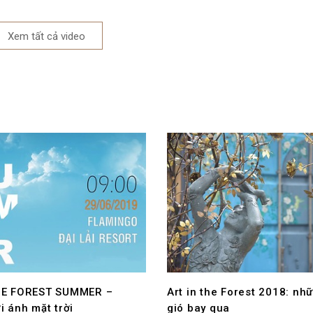
Xem tất cả
video
HE FOREST SUMMER –
Art in the Forest 2018: nh
i ánh mặt trời
gió bay qua