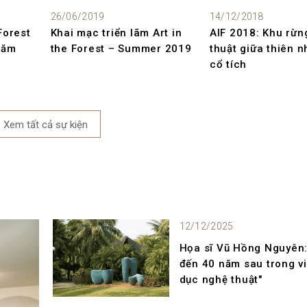
26/06/2019
14/12/2018
Forest
Khai mạc triển lãm Art in
AIF 2018: Khu rừn
năm
the Forest – Summer 2019
thuật giữa thiên 
cổ tích
Xem tất cả
sự kiện
12/12/2025
Họa sĩ Vũ Hồng Nguyên:
đến 40 năm sau trong v
dục nghệ thuật"