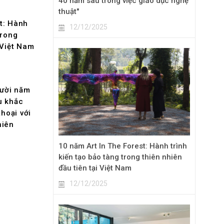
40 năm sau trong việc giáo dục nghệ
thuật"
t: Hành
12/12/2025
trong
 Việt Nam
mười năm
u khắc
thoại với
hiên
10 năm Art In The Forest: Hành trình
kiến tạo bảo tàng trong thiên nhiên
đầu tiên tại Việt Nam
12/12/2025