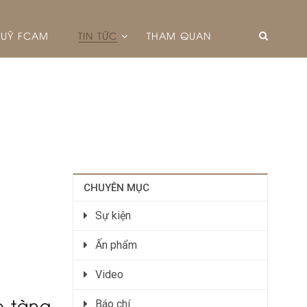
UỸ FCAM
TIN TỨC
THAM QUAN
CHUYÊN MỤC
Sự kiện
Ấn phẩm
Video
o tàng
Báo chí